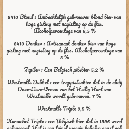
8410 Blond : Ambachtelijk gebrouwen blond bier van
hoge gisting met nagisting op de fles.
Alcoholpercentage van 6,5 %
8410 Donker : Artisanaal donker bier van hoge
gisting met nagisting op de fles. Alcoholpercentage van
8 %
Jupiler : Een Belgisch pilsbier 5,2 %
Westmalle Dubbel : een trappistenbier dat in de abdij
Onze-Lieve-Vrouw van het Heilig Hart van
Westmalle wordt gebrouwen. 7 %
Westmalle Triple 9,5 %
Karmeliet Triple : een Belgisch bier dat in 1996 werd
gelanceerd. Het is een tripel waarin behalve gerst ook