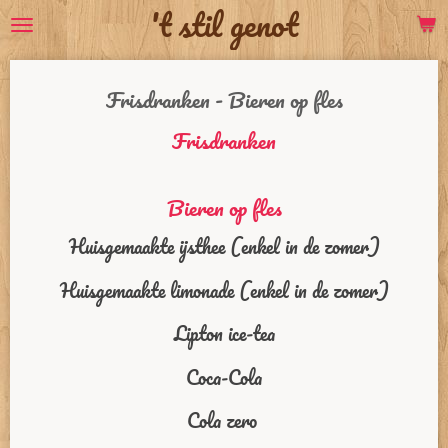
't stil genot
Ga
direct
naar
de
Frisdranken - Bieren op fles
hoofdinhoud
Frisdranken
Bieren op fles
Huisgemaakte ijsthee (enkel in de zomer)
Huisgemaakte limonade (enkel in de zomer)
Lipton ice-tea
Coca-Cola
Cola zero