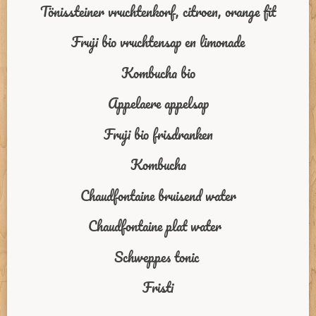
Tönissteiner vruchtenkorf, citroen, orange fit
Fruji bio vruchtensap en limonade
Kombucha bio
Appelaere appelsap
Fruji bio frisdranken
Kombucha
Chaudfontaine bruisend water
Chaudfontaine plat water
Schweppes tonic
Fristi