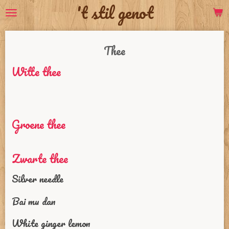
't stil genot
Ga
direct
naar
de
Thee
hoofdinhoud
Witte thee
Groene thee
Zwarte thee
Silver needle
Bai mu dan
White ginger lemon