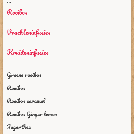
...
Rooibos
Vruchteninfusies
Kruideninfusies
Groene rooibos
Rooibos
Rooibos caramel
Rooibos Ginger lemon
Jagerthee