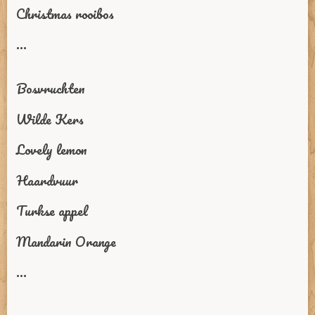
Christmas rooibos
...
Bosvruchten
Wilde Kers
Lovely lemon
Haardvuur
Turkse appel
Mandarin Orange
...