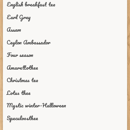
English breakfast tea
Earl Grey
Assam
Ceylon Ambassador
Four season
Amarettothee
Christmas tea
Lotus thee
Mystic winter-Halloween
Speculoosthee