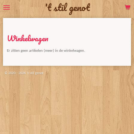
't stil genot
Ga
direct
naar
de
hoofdinhoud
Winkelwagen
Er zitten geen artikelen (meer) in de winkelwagen.
© 2020 - 2026 't stil genot