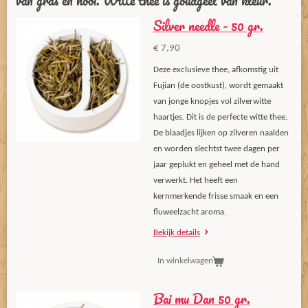
van gras en hooi. Witte thee is goudgeel van kleur.
Silver needle - 50 gr.
€ 7,90
Deze exclusieve thee, afkomstig uit
Fujian (de oostkust), wordt gemaakt
van jonge knopjes vol zilverwitte
haartjes. Dit is de perfecte witte thee.
De blaadjes lijken op zilveren naalden
en worden slechtst twee dagen per
jaar geplukt en geheel met de hand
verwerkt. Het heeft een
kernmerkende frisse smaak en een
fluweelzacht aroma.
Bekijk details
In winkelwagen
Bai mu Dan 50 gr.