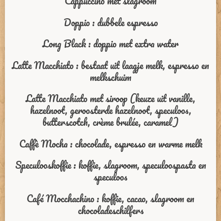
Cappuccino met slagroom
Doppio : dubbele espresso
Long Black : doppio met extra water
Latte Macchiato : bestaat uit laagje melk, espresso en
melkschuim
Latte Macchiato met siroop (keuze uit vanille,
hazelnoot, geroosterde hazelnoot, speculoos,
butterscotch, crème brulée, caramel)
Caffè Mocha : chocolade, espresso en warme melk
Speculooskoffie : koffie, slagroom, speculoospasta en
speculoos
Café Mocchachino : koffie, cacao, slagroom en
c
hocoladeschilfers