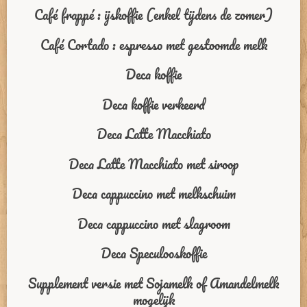
Café frappé : ijskoffie (enkel tijdens de zomer)
Café Cortado : espresso met gestoomde melk
Deca koffie
Deca koffie verkeerd
Deca Latte Macchiato
Deca Latte Macchiato met siroop
Deca cappuccino met melkschuim
Deca cappuccino met slagroom
Deca Speculooskoffie
Supplement versie met Sojamelk of Amandelmelk
mogelijk