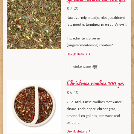
€ 7,20
Naaldvormig blaadje, niet geoxideerd,
iets moutig, tanninearm en cafeïnevrij.
Ingrediënten: groene
(ongefermenteerde) rooibos*
Bekijk details
In winkelwagen
Christmas rooibos 100 gr.
€ 6,40
Zuid-Afrikaanse rooibos met kaneel,
sinaas, rode peper, citroengras,
amandel en gojibes, een ware anti-
oxidant.
Bekijk details