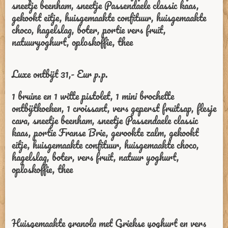
sneetje beenham, sneetje Passendaele classic kaas,
gekookt eitje, huisgemaakte confituur, huisgemaakte
choco, hagelslag, boter, portie vers fruit,
natuuryoghurt, oploskoffie, thee
Luxe ontbijt 31,- Eur p.p.
1 bruine en 1 witte pistolet, 1 mini brochette
ontbijtkoeken, 1 croissant, vers geperst fruitsap, flesje
cava, sneetje beenham, sneetje Passendaele classic
kaas, portie Franse Brie, gerookte zalm, gekookt
eitje, huisgemaakte confituur, huisgemaakte choco,
hagelslag, boter, vers fruit, natuur yoghurt,
oploskoffie, thee
Huisgemaakte granola met Griekse yoghurt en vers