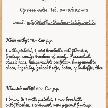
Op reservatie Tel . 0476/992 413
email :
info@koffie-theehuis-tstilgenot.be
Klein ontbijt 16,- Eur p.p.
1 witte pistolet, 1 mini brochette ontbijtkoeken,
fruitsap, sneetje beenham of sneetje Passendaele
classic kaas, huisgemaakte confituur, huisgemaakte
choco, hagelslag, gekookt eitje, boter, oploskoffie, thee
Klassiek ontbijt 20,- Eur p.p.
1 bruine & 1 witte pistolet, 1 mini brochette
ontbijtkoeken, 1 croissant, vers geperst fruitsap,