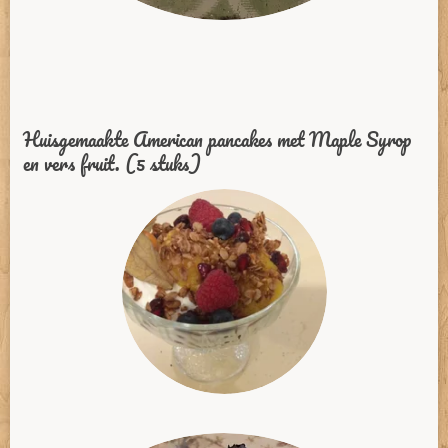
Huisgemaakte American pancakes met Maple Syrop
en vers fruit. (5 stuks)