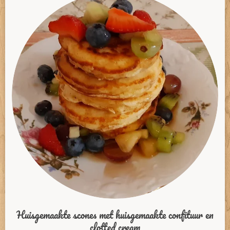
Huisgemaakte scones met huisgemaakte confituur en
clotted cream