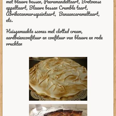
met blauwe bessen, Peeramandeltaart, Bretoense
appeltaart, Blauwe bessen Crumble taart,
Abrikozenmarsepeintaart, Banaancarameltaart,
etc.
Huisgemaakte scones met clotted cream,
aardbeienconfituur en confituur van blauwe en rode
vruchten