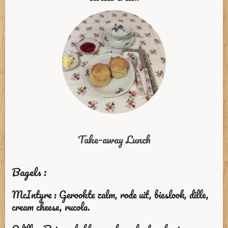
Take-away Lunch
Bagels :
McIntyre : Gerookte zalm, rode uit, bieslook, dille,
cream cheese, rucola.