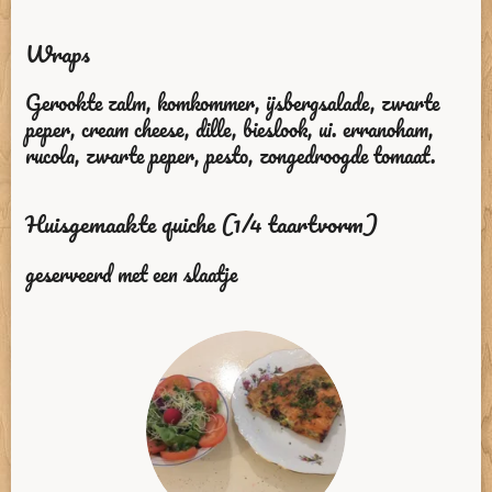
Wraps
Gerookte zalm, komkommer, ijsbergsalade, zwarte
peper, cream cheese, dille, bieslook, ui.
erranoham,
rucola, zwarte peper, pesto, zongedroogde tomaat.
Huisgemaakte quiche (1/4 taartvorm)
geserveerd met een slaatje