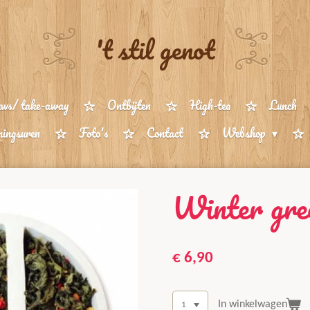
't stil genot
uws/ take-away
Ontbijten
High-tea
Lunch
ingsuren
Foto's
Contact
Webshop
Winter gree
€ 6,90
In winkelwagen