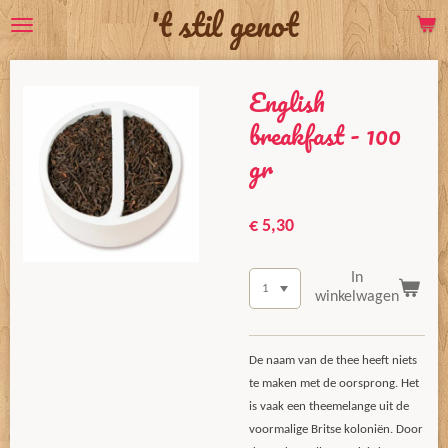
't stil genot
Ga
direct
naar
English
de
hoofdinhoud
breakfast - 100
gr
€ 5,30
In
winkelwagen
De naam van de thee heeft niets
te maken met de oorsprong. Het
is vaak een theemelange uit de
voormalige Britse koloniën. Door