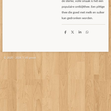
de sterke, volle smaak is het een
populaire ontbijtthee. Een pittige
thee die goed met melk en suiker
kan gedronken worden.
D
D
S
D
e
e
h
e
l
e
a
l
e
l
r
e
n
e
n
© 2020 - 2026 't stil genot