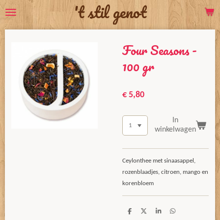
't stil genot
Ga
direct
naar
Four Seasons -
de
hoofdinhoud
100 gr
€ 5,80
In
winkelwagen
Ceylonthee met sinaasappel,
rozenblaadjes, citroen, mango en
korenbloem
D
D
S
D
e
e
h
e