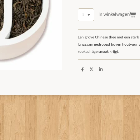
In winkelwagen
Een grove Chinese thee met een sterk
langzaam gedroogd boven houtvuur w
rookachtige smaak krijgt.
D
D
S
e
e
h
l
e
a
e
l
r
n
e