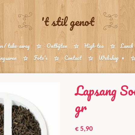
't stil genot
ws/ take-away
Ontbijten
High-tea
Lunch
ngsuren
Foto's
Contact
Webshop
Lapsang Sou
gr
€ 5,90