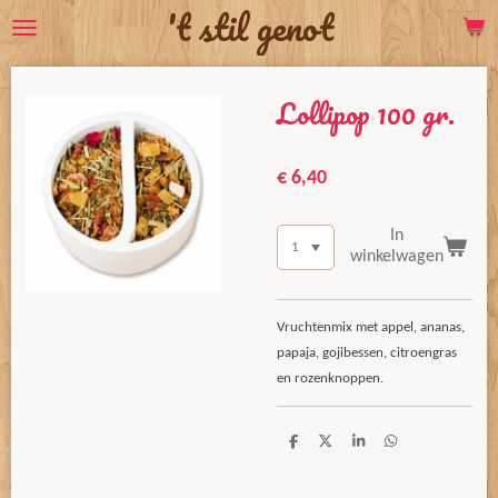
't stil genot
Ga
direct
naar
Lollipop 100 gr.
de
hoofdinhoud
€ 6,40
In
winkelwagen
Vruchtenmix met appel, ananas,
papaja, gojibessen, citroengras
en rozenknoppen.
D
D
S
D
e
e
h
e
l
e
a
l
e
l
r
e