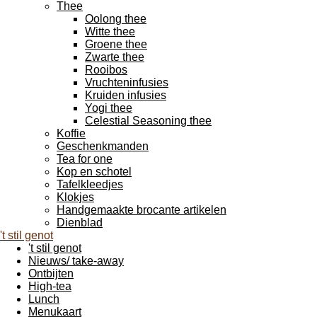
Thee
Oolong thee
Witte thee
Groene thee
Zwarte thee
Rooibos
Vruchteninfusies
Kruiden infusies
Yogi thee
Celestial Seasoning thee
Koffie
Geschenkmanden
Tea for one
Kop en schotel
Tafelkleedjes
Klokjes
Handgemaakte brocante artikelen
Dienblad
't stil genot
't stil genot
Nieuws/ take-away
Ontbijten
High-tea
Lunch
Menukaart