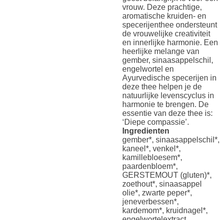
vrouw. Deze prachtige,
aromatische kruiden- en
specerijenthee ondersteunt
de vrouwelijke creativiteit
en innerlijke harmonie. Een
heerlijke melange van
gember, sinaasappelschil,
engelwortel en
Ayurvedische specerijen in
deze thee helpen je de
natuurlijke levenscyclus in
harmonie te brengen. De
essentie van deze thee is:
‘Diepe compassie’.
Ingredienten
gember*, sinaasappelschil*,
kaneel*, venkel*,
kamillebloesem*,
paardenbloem*,
GERSTEMOUT (gluten)*,
zoethout*, sinaasappel
olie*, zwarte peper*,
jeneverbessen*,
kardemom*, kruidnagel*,
engelwortelextract