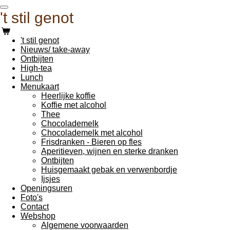
Ga
't stil genot
direct
naar
de
't stil genot
hoofdinhoud
Nieuws/ take-away
Ontbijten
High-tea
Lunch
Menukaart
Heerlijke koffie
Koffie met alcohol
Thee
Chocolademelk
Chocolademelk met alcohol
Frisdranken - Bieren op fles
Aperitieven, wijnen en sterke dranken
Ontbijten
Huisgemaakt gebak en verwenbordje
Ijsjes
Openingsuren
Foto's
Contact
Webshop
Algemene voorwaarden