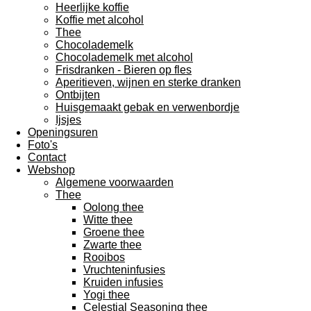
Heerlijke koffie
Koffie met alcohol
Thee
Chocolademelk
Chocolademelk met alcohol
Frisdranken - Bieren op fles
Aperitieven, wijnen en sterke dranken
Ontbijten
Huisgemaakt gebak en verwenbordje
Ijsjes
Openingsuren
Foto's
Contact
Webshop
Algemene voorwaarden
Thee
Oolong thee
Witte thee
Groene thee
Zwarte thee
Rooibos
Vruchteninfusies
Kruiden infusies
Yogi thee
Celestial Seasoning thee